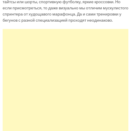
тайтсы или шорты, спортивную футболку, яркие кроссовки. Но
если присмотреться, то даже визуально мы отличим мускулистого
спринтера от худощавого марафонца. Да и сами тренировки у
бегунов с разной специализацией проходят неодинаково.