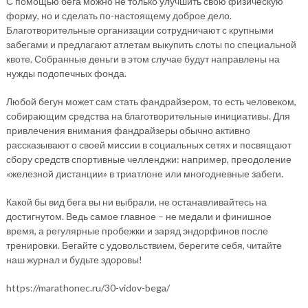
С помощью бега можно не только улучшить свою физическую
форму, но и сделать по-настоящему доброе дело.
Благотворительные организации сотрудничают с крупными
забегами и предлагают атлетам выкупить слоты по специальной
квоте. Собранные деньги в этом случае будут направлены на
нужды подопечных фонда.
Любой бегун может сам стать фандрайзером, то есть человеком,
собирающим средства на благотворительные инициативы. Для
привлечения внимания фандрайзеры обычно активно
рассказывают о своей миссии в социальных сетях и посвящают
сбору средств спортивные челленджи: например, преодоление
«железной дистанции» в триатлоне или многодневные забеги.
Какой бы вид бега вы ни выбрали, не останавливайтесь на
достигнутом. Ведь самое главное – не медали и финишное
время, а регулярные пробежки и заряд эндорфинов после
тренировки. Бегайте с удовольствием, берегите себя, читайте
наш журнал и будьте здоровы!
https://marathonec.ru/30-vidov-bega/