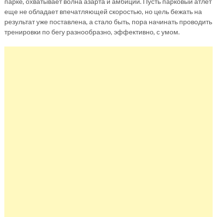
парке, охватывает волна азарта и амбиций. Пусть парковый атлет
еще не обладает впечатляющей скоростью, но цель бежать на
результат уже поставлена, а стало быть, пора начинать проводить
тренировки по бегу разнообразно, эффективно, с умом.