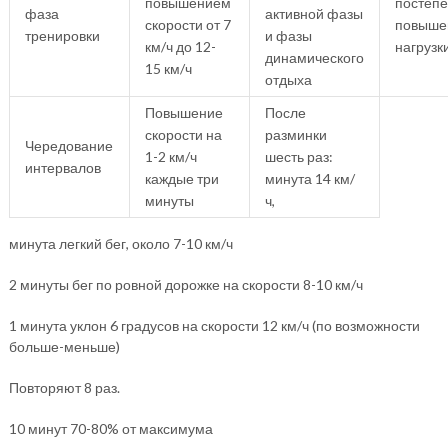
повышением
постеп
фаза
активной фазы
скорости от 7
повыше
тренировки
и фазы
км/ч до 12-
нагрузк
динамического
15 км/ч
отдыха
Повышение
После
скорости на
разминки
Чередование
1-2 км/ч
шесть раз:
интервалов
каждые три
минута 14 км/
минуты
ч,
минута легкий бег, около 7-10 км/ч
2 минуты бег по ровной дорожке на скорости 8-10 км/ч
1 минута уклон 6 градусов на скорости 12 км/ч (по возможности
больше-меньше)
Повторяют 8 раз.
10 минут 70-80% от максимума