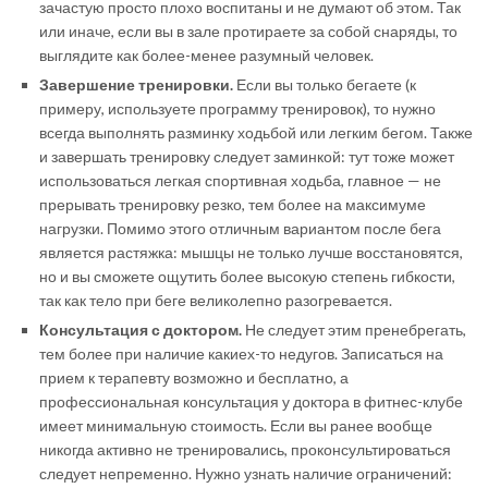
зачастую просто плохо воспитаны и не думают об этом. Так
или иначе, если вы в зале протираете за собой снаряды, то
выглядите как более-менее разумный человек.
Завершение тренировки.
Если вы только бегаете (к
примеру, используете программу тренировок), то нужно
всегда выполнять разминку ходьбой или легким бегом. Также
и завершать тренировку следует заминкой: тут тоже может
использоваться легкая спортивная ходьба, главное — не
прерывать тренировку резко, тем более на максимуме
нагрузки. Помимо этого отличным вариантом после бега
является растяжка: мышцы не только лучше восстановятся,
но и вы сможете ощутить более высокую степень гибкости,
так как тело при беге великолепно разогревается.
Консультация с доктором.
Не следует этим пренебрегать,
тем более при наличие какиех-то недугов. Записаться на
прием к терапевту возможно и бесплатно, а
профессиональная консультация у доктора в фитнес-клубе
имеет минимальную стоимость. Если вы ранее вообще
никогда активно не тренировались, проконсультироваться
следует непременно. Нужно узнать наличие ограничений: