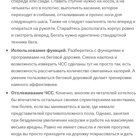
спереди или сзади. Ставить ступню нужно на носок, а не
«втыкать» его в полотно; выполнять касание, которое
переходит в сгибание, отталкивание и пронос ноги для
следующего шага. Также не следует наклонять тело вперед и
опираться на рукояти. Старайтесь располагать корпус ровно
и смотреть вперед. Бегать нужно идентично стандартной
технике бега.
Использование функций.
Разберитесь с функциями и
программами на беговой дорожке. Смена наклона и
возможность измерить ЧСС сделаны тут не просто так, есть
возможность рассчитывать количество сжигаемых калорий. А
умение пользоваться беговой дорожкой делает тренировки
намного эффективнее.
Отслеживание ЧСС.
Конечно, многим из читателей хотелось
бы впечатлить остальных своими спринтерскими качествами,
тем более, если вы занимаетесь в зале, где немало
представителей противоположного пола. Однако, занятия
при бездумном увеличении нагрузки и работе на максимуме
весьма вредны. Равно не имеют смысла и легкие прогулки,
когда вы просто приходите на дорожку покрасоваться и дать