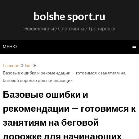
Перейти
к
bolshe sport.ru
содержимому
Эффективные Спортивные Тренировки
МЕНЮ
Главная
Бег
Базовые ошибки и рекомендации — готовимся к занятиям на
беговой дорожке для начинающих
Базовые ошибки и
рекомендации — готовимся к
занятиям на беговой
дорожке для начинающих