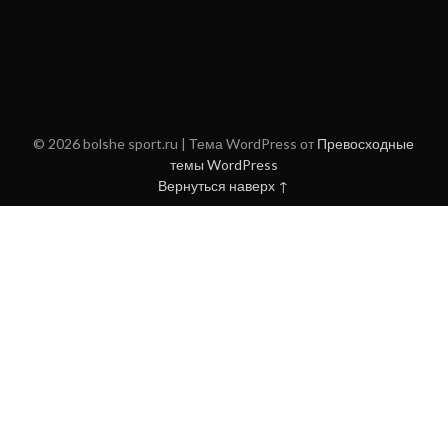
© 2026 bolshe sport.ru
| Тема WordPress от
Превосходные
темы WordPress
Вернуться наверх ↑