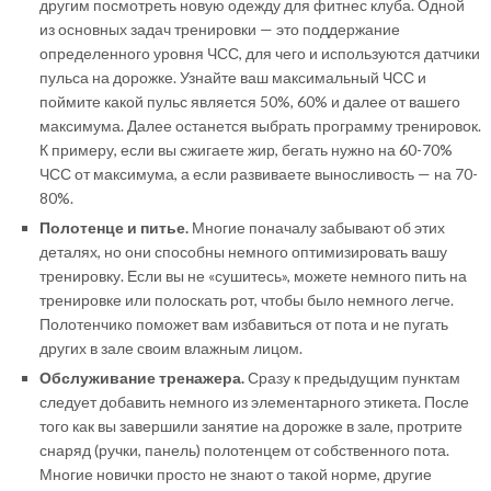
другим посмотреть новую одежду для фитнес клуба. Одной
из основных задач тренировки — это поддержание
определенного уровня ЧСС, для чего и используются датчики
пульса на дорожке. Узнайте ваш максимальный ЧСС и
поймите какой пульс является 50%, 60% и далее от вашего
максимума. Далее останется выбрать программу тренировок.
К примеру, если вы сжигаете жир, бегать нужно на 60-70%
ЧСС от максимума, а если развиваете выносливость — на 70-
80%.
Полотенце и питье.
Многие поначалу забывают об этих
деталях, но они способны немного оптимизировать вашу
тренировку. Если вы не «сушитесь», можете немного пить на
тренировке или полоскать рот, чтобы было немного легче.
Полотенчико поможет вам избавиться от пота и не пугать
других в зале своим влажным лицом.
Обслуживание тренажера.
Сразу к предыдущим пунктам
следует добавить немного из элементарного этикета. После
того как вы завершили занятие на дорожке в зале, протрите
снаряд (ручки, панель) полотенцем от собственного пота.
Многие новички просто не знают о такой норме, другие