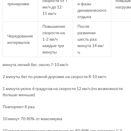
скорости от 7
повыше
тренировки
и фазы
км/ч до 12-
нагрузк
динамического
15 км/ч
отдыха
Повышение
После
скорости на
разминки
Чередование
1-2 км/ч
шесть раз:
интервалов
каждые три
минута 14 км/
минуты
ч,
минута легкий бег, около 7-10 км/ч
2 минуты бег по ровной дорожке на скорости 8-10 км/ч
1 минута уклон 6 градусов на скорости 12 км/ч (по возможности
больше-меньше)
Повторяют 8 раз.
10 минут 70-80% от максимума
10 минут постепенное увеличение до 80-90% где остаются 1-2