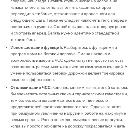
спереди или сзади. Ставить ступню нужно на носок, а не
«втыкать» его в полотно; выполнять касание, которое
переходит в сгибание, отталкивание и пронос ноги для
следующего шага. Также не следует наклонять тело вперед и
опираться на рукояти. Старайтесь располагать корпус ровно
и смотреть вперед. Бегать нужно идентично стандартной
технике бега.
Использование функций.
Разберитесь с функциями и
программами на беговой дорожке. Смена наклона и
возможность измерить ЧСС сделаны тут не просто так, есть
возможность рассчитывать количество сжигаемых калорий. А
умение пользоваться беговой дорожкой делает тренировки
намного эффективнее.
Отслеживание ЧСС.
Конечно, многим из читателей хотелось
бы впечатлить остальных своими спринтерскими качествами,
тем более, если вы занимаетесь в зале, где немало
представителей противоположного пола. Однако, занятия
при бездумном увеличении нагрузки и работе на максимуме
весьма вредны. Равно не имеют смысла и легкие прогулки,
когда вы просто приходите на дорожку покрасоваться и дать