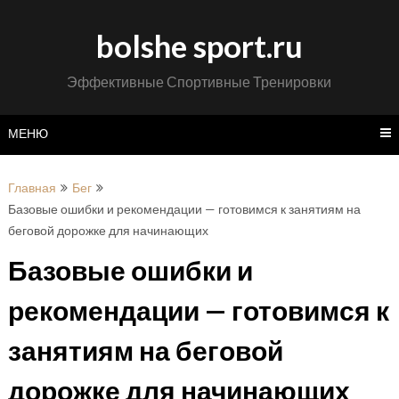
Перейти
к
bolshe sport.ru
содержимому
Эффективные Спортивные Тренировки
МЕНЮ
Главная
Бег
Базовые ошибки и рекомендации — готовимся к занятиям на
беговой дорожке для начинающих
Базовые ошибки и
рекомендации — готовимся к
занятиям на беговой
дорожке для начинающих