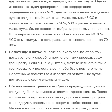
другим посмотреть новую одежду для фитнес клуба. Одной
из основных задач тренировки — это поддержание
определенного уровня ЧСС, для чего и используются датчики
пульса на дорожке. Узнайте ваш максимальный ЧСС и
поймите какой пульс является 50%, 60% и далее от вашего
максимума. Далее останется выбрать программу тренировок.
К примеру, если вы сжигаете жир, бегать нужно на 60-70%
ЧСС от максимума, а если развиваете выносливость — на 70-
80%.
Полотенце и питье.
Многие поначалу забывают об этих
деталях, но они способны немного оптимизировать вашу
тренировку. Если вы не «сушитесь», можете немного пить на
тренировке или полоскать рот, чтобы было немного легче.
Полотенчико поможет вам избавиться от пота и не пугать
других в зале своим влажным лицом.
Обслуживание тренажера.
Сразу к предыдущим пунктам
следует добавить немного из элементарного этикета. После
того как вы завершили занятие на дорожке в зале, протрите
снаряд (ручки, панель) полотенцем от собственного пота.
Многие новички просто не знают о такой норме, другие