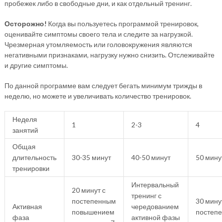
пробежек либо в свободные дни, и как отдельный тренинг.
Осторожно!
Когда вы пользуетесь программой тренировок,
оценивайте симптомы своего тела и следите за нагрузкой.
Чрезмерная утомляемость или головокружения являются
негативными признаками, нагрузку нужно снизить. Отслеживайте
и другие симптомы.
По данной программе вам следует бегать минимум трижды в
неделю, но можете и увеличивать количество тренировок.
Неделя
1
2-3
4
занятий
Общая
длительность
30-35 минут
40-50 минут
50 мину
тренировки
Интервальный
20 минут с
тренинг с
постепенным
30 мину
Активная
чередованием
повышением
постеп
фаза
активной фазы