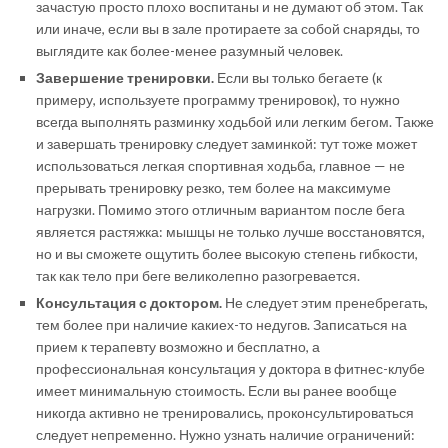
зачастую просто плохо воспитаны и не думают об этом. Так
или иначе, если вы в зале протираете за собой снаряды, то
выглядите как более-менее разумный человек.
Завершение тренировки.
Если вы только бегаете (к
примеру, используете программу тренировок), то нужно
всегда выполнять разминку ходьбой или легким бегом. Также
и завершать тренировку следует заминкой: тут тоже может
использоваться легкая спортивная ходьба, главное — не
прерывать тренировку резко, тем более на максимуме
нагрузки. Помимо этого отличным вариантом после бега
является растяжка: мышцы не только лучше восстановятся,
но и вы сможете ощутить более высокую степень гибкости,
так как тело при беге великолепно разогревается.
Консультация с доктором.
Не следует этим пренебрегать,
тем более при наличие какиех-то недугов. Записаться на
прием к терапевту возможно и бесплатно, а
профессиональная консультация у доктора в фитнес-клубе
имеет минимальную стоимость. Если вы ранее вообще
никогда активно не тренировались, проконсультироваться
следует непременно. Нужно узнать наличие ограничений: