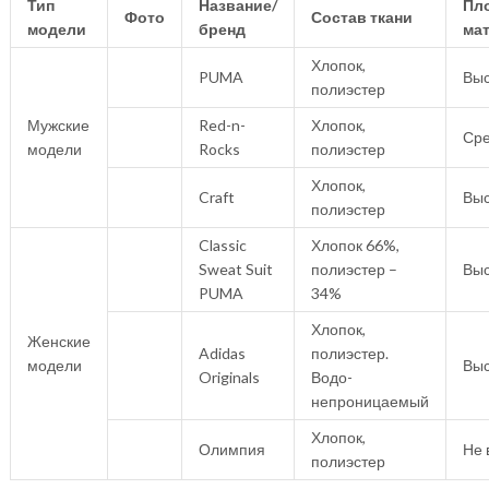
Тип
Название/
Пл
Фото
Состав ткани
модели
бренд
ма
Хлопок,
PUMA
Выс
полиэстер
Мужские
Red-n-
Хлопок,
Ср
модели
Rocks
полиэстер
Хлопок,
Craft
Выс
полиэстер
Classic
Хлопок 66%,
Sweat Suit
полиэстер –
Выс
PUMA
34%
Хлопок,
Женские
Adidas
полиэстер.
модели
Выс
Originals
Водо-
непроницаемый
Хлопок,
Олимпия
Не 
полиэстер