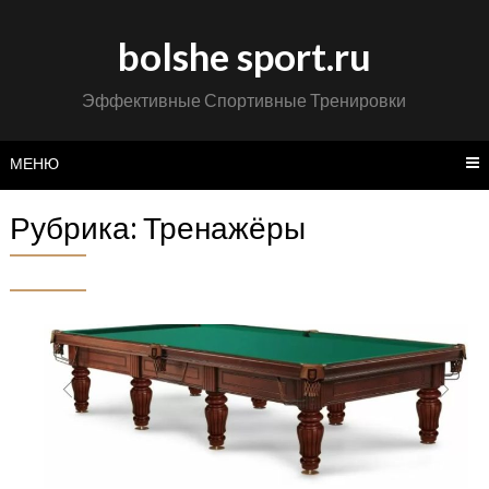
Перейти
к
bolshe sport.ru
содержимому
Эффективные Спортивные Тренировки
МЕНЮ
Рубрика:
Тренажёры