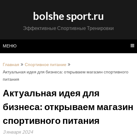
Перейти
к
bolshe sport.ru
содержимому
Эффективные Спортивные Тренировки
МЕНЮ
Главная
Спортивное питание
Актуальная идея для бизнеса: открываем магазин спортивного
питания
Актуальная идея для
бизнеса: открываем магазин
спортивного питания
3 января 2024