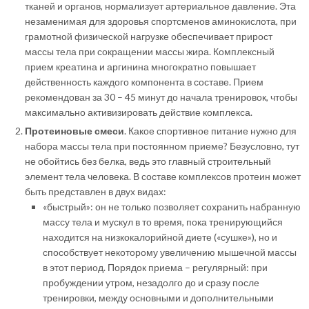
тканей и органов, нормализует артериальное давление. Эта
незаменимая для здоровья спортсменов аминокислота, при
грамотной физической нагрузке обеспечивает прирост
массы тела при сокращении массы жира. Комплексный
прием креатина и аргинина многократно повышает
действенность каждого компонента в составе. Прием
рекомендован за 30 – 45 минут до начала тренировок, чтобы
максимально активизировать действие комплекса.
Протеиновые смеси
. Какое спортивное питание нужно для
набора массы тела при постоянном приеме? Безусловно, тут
не обойтись без белка, ведь это главный строительный
элемент тела человека. В составе комплексов протеин может
быть представлен в двух видах:
«быстрый»: он не только позволяет сохранить набранную
массу тела и мускул в то время, пока тренирующийся
находится на низкокалорийной диете («сушке»), но и
способствует некоторому увеличению мышечной массы
в этот период. Порядок приема – регулярный: при
пробуждении утром, незадолго до и сразу после
тренировки, между основными и дополнительными