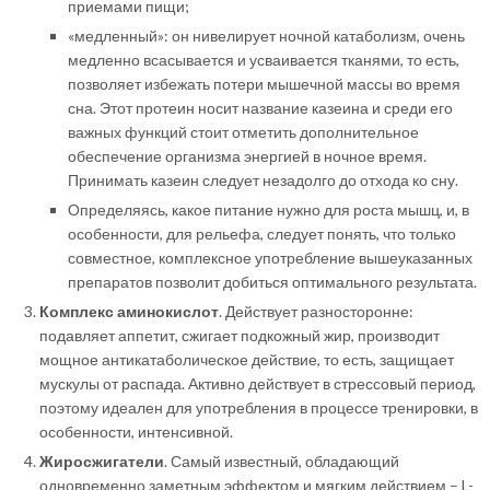
приемами пищи;
«медленный»: он нивелирует ночной катаболизм, очень
медленно всасывается и усваивается тканями, то есть,
позволяет избежать потери мышечной массы во время
сна. Этот протеин носит название казеина и среди его
важных функций стоит отметить дополнительное
обеспечение организма энергией в ночное время.
Принимать казеин следует незадолго до отхода ко сну.
Определяясь, какое питание нужно для роста мышц, и, в
особенности, для рельефа, следует понять, что только
совместное, комплексное употребление вышеуказанных
препаратов позволит добиться оптимального результата.
Комплекс аминокислот
. Действует разносторонне:
подавляет аппетит, сжигает подкожный жир, производит
мощное антикатаболическое действие, то есть, защищает
мускулы от распада. Активно действует в стрессовый период,
поэтому идеален для употребления в процессе тренировки, в
особенности, интенсивной.
Жиросжигатели
. Самый известный, обладающий
одновременно заметным эффектом и мягким действием – L-