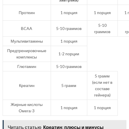
Протеин
1 порция
1 порция
1 
5-10
BCAA
5-10 граммов
граммов
г
Мультивитамины
1 порция
Предтренировочные
1-2 порции
комплексы
Глютамин
5-10 граммов
5 грамм
(если нет в
Креатин
5 грамм
составе
гейнера)
Жирные кислоты
1 порция
1 порция
Омега-3
Читать статью
Креатин: плюсы и минусы