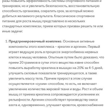
разы повысить эффективность системы спортивного питания и
тренировок, но и увеличить безопасность, восстановительную
способность организма, сократить срок, за который можно
добиться желаемого результата. Классическое спортивное
питание для роста мышц представлено в нескольких
стандартных комплексах, прием которых призван решить те или
иные задачи:
Предтренировочный комплекс
. Основные активные
компоненты этого комплекса – креатин и аргинин. Первый
играет ведущую роль в процессе энергообмена нервных
клеток и мышц человека. Опытным путем было доказано, что
прием 20 граммов в сутки этого вещества извне способен
повысить выработку креатина в мышцах на 20% за 4-5 дней,
улучшить силовые показатели тренирующегося, а также
увеличить массу тела. Причем прирост в этом случае
осуществляется «сухим» способом, то есть, не включает
увеличение количества жировой ткани и воды. Рост и объем
мышц от приема креатина сопровождается усилением их
рельефности. Аргинин способствует производству окиси
азота и, одновременно, улучшает кровоток, кровоснабжение