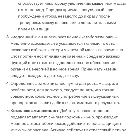
способствует некоторому увеличению мышечной массы
в этот период. Порядок приема – регулярный: при
пробуждении утром, незадолго до и сразу после
тренировки, между основными и дополнительными
приемами пищи;
«медленный»: он нивелирует ночной катаболизм, очень
медленно всасывается и усваивается тканями, то есть,
позволяет избежать потери мышечной массы во время сна.
Этот протеин носит название казеина и среди его важных
функций стоит отметить дополнительное обеспечение
организма энергией в ночное время. Принимать казеин
следует незадолго до отхода ко сну.
Определяясь, какое питание нужно для роста мышц, и, в
особенности, для рельефа, следует понять, что только
совместное, комплексное употребление вышеуказанных
препаратов позволит добиться оптимального результата.
Комплекс аминокислот
. Действует разносторонне:
подавляет аппетит, сжигает подкожный жир, производит
мощное антикатаболическое действие, то есть, защищает
мускулы от распада. Активно действует в стрессовый период,