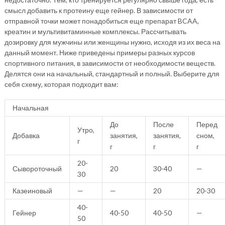
смысл добавить к протеину еще гейнер. В зависимости от
отправной точки может понадобиться еще препарат BCAA,
креатин и мультивитаминные комплексы. Рассчитывать
дозировку для мужчины или женщины нужно, исходя из их веса на
данный момент. Ниже приведены примеры разных курсов
спортивного питания, в зависимости от необходимости веществ.
Делятся они на начальный, стандартный и полный. Выберите для
себя схему, которая подходит вам:
Начальная
До
После
Перед
Утро,
Добавка
занятия,
занятия,
сном,
г
г
г
г
20-
Сывороточный
20
30-40
—
30
Казеиновый
—
—
20
20-30
40-
Гейнер
40-50
40-50
—
50