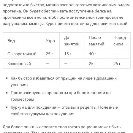
недостаточно быстро, можно воспользоваться казеиновым видом
протеина. Он будет обеспечивать поступление белка на
протяжении всей ночи, чтоб после интенсивной тренировки не
разрушались мышцы. Курс приема протеина для новичков такой:
До
После
Перед
Вид
Утро
занятий
занятий
сном
Сывороточный
25 г
15 г
40 г
—
Казеиновый
—
—
25 г
25 г
Как быстро избавиться от прыщей на лице в домашних
условиях
Противовирусные препараты при беременности по
триместрам
Куркума для похудения — отзывы и рецепты. Полезные
свойства куркумы для похудения
Для более опытных спортсменов такого рациона может быть
недостаточно. Тем, кто тренируется регулярно свыше года, есть