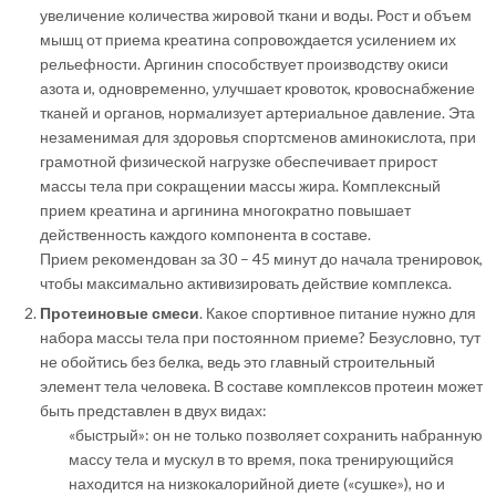
увеличение количества жировой ткани и воды. Рост и объем
мышц от приема креатина сопровождается усилением их
рельефности. Аргинин способствует производству окиси
азота и, одновременно, улучшает кровоток, кровоснабжение
тканей и органов, нормализует артериальное давление. Эта
незаменимая для здоровья спортсменов аминокислота, при
грамотной физической нагрузке обеспечивает прирост
массы тела при сокращении массы жира. Комплексный
прием креатина и аргинина многократно повышает
действенность каждого компонента в составе.
Прием рекомендован за 30 – 45 минут до начала тренировок,
чтобы максимально активизировать действие комплекса.
Протеиновые смеси
. Какое спортивное питание нужно для
набора массы тела при постоянном приеме? Безусловно, тут
не обойтись без белка, ведь это главный строительный
элемент тела человека. В составе комплексов протеин может
быть представлен в двух видах:
«быстрый»: он не только позволяет сохранить набранную
массу тела и мускул в то время, пока тренирующийся
находится на низкокалорийной диете («сушке»), но и