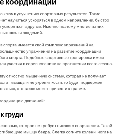
ие координации
 ключ к улучшению спортивных результатов. Такие
очет научиться ускоряться в одном направлении, быстро
 ускоряться в другом. Именно поэтому многие из них
ных школ и академий.
в спорта имеется свой комплекс упражнений на
, большинство упражнений на развитие координации
бого спорта. Подобные спортивные тренировки имеют
ля участия в соревнованиях на протяжении всего сезона.
твуют костно-мышечную систему, которая не получает
астит мышцы и не укрепит кости, то будет подвержен
ваться, это также может привести к травме.
координацию движений:
к груди
основных, которое не требует никакого снаряжения. Такой
гибающую мышцу бедра. Слегка согните колени, ноги на