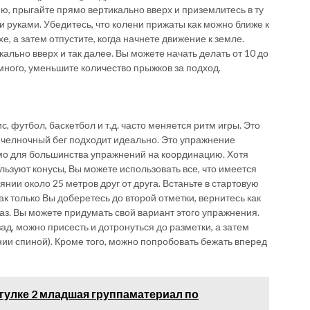
ию, прыгайте прямо вертикально вверх и приземлитесь в ту
ни руками. Убедитесь, что колени прижаты как можно ближе к
е, а затем отпустите, когда начнете движение к земле.
льно вверх и так далее. Вы можете начать делать от 10 до
 много, уменьшите количество прыжков за подход.
с, футбол, баскетбол и т.д. часто меняется ритм игры. Это
х челночный бег подходит идеально. Это упражнение
мо для большинства упражнений на координацию. Хотя
зуют конусы, Вы можете использовать все, что имеется
янии около 25 метров друг от друга. Встаньте в стартовую
Как только Вы доберетесь до второй отметки, вернитесь как
раз. Вы можете придумать свой вариант этого упражнения.
зад, можно присесть и дотронуться до разметки, а затем
ании спиной). Кроме того, можно попробовать бежать вперед
гулке 2 младшая группаматериал по