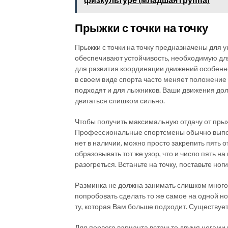
Прыжки с точки на точку
Прыжки с точки на точку предназначены для 
обеспечивают устойчивость, необходимую для
для развития координации движений особенно 
в своем виде спорта часто меняет положение
подходят и для лыжников. Ваши движения дол
двигаться слишком сильно.
Чтобы получить максимальную отдачу от прыж
Профессиональные спортсмены обычно выполн
нет в наличии, можно просто закрепить пять о
образовывать тот же узор, что и число пять 
разогреться. Встаньте на точку, поставьте ноги
Разминка не должна занимать слишком много в
попробовать сделать то же самое на одной но
ту, которая Вам больше подходит. Существует
Для первого варианта встаньте двумя ногами 