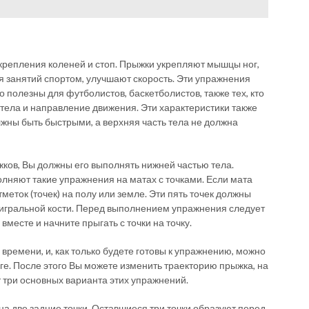
укрепления коленей и стоп. Прыжки укрепляют мышцы ног,
 занятий спортом, улучшают скорость. Эти упражнения
полезны для футболистов, баскетболистов, также тех, кто
 тела и направление движения. Эти характеристики также
жны быть быстрыми, а верхняя часть тела не должна
ков, Вы должны его выполнять нижней частью тела.
яют такие упражнения на матах с точками. Если мата
тметок (точек) на полу или земле. Эти пять точек должны
на игральной кости. Перед выполнением упражнения следует
 вместе и начните прыгать с точки на точку.
ремени, и, как только будете готовы к упражнению, можно
ге. После этого Вы можете изменить траекторию прыжка, на
 три основных варианта этих упражнений.
на две задние точки. Оставшиеся три точки образуют перед