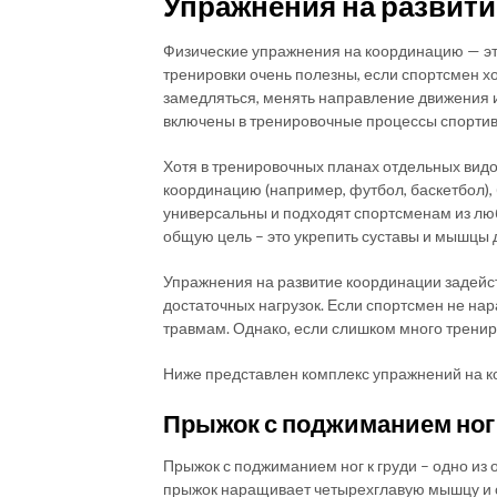
Упражнения на развит
Физические упражнения на координацию — это
тренировки очень полезны, если спортсмен х
замедляться, менять направление движения и
включены в тренировочные процессы спортив
Хотя в тренировочных планах отдельных видо
координацию (например, футбол, баскетбол)
универсальны и подходят спортсменам из лю
общую цель – это укрепить суставы и мышцы д
Упражнения на развитие координации задейс
достаточных нагрузок. Если спортсмен не нар
травмам. Однако, если слишком много трениро
Ниже представлен комплекс упражнений на 
Прыжок с поджиманием ног 
Прыжок с поджиманием ног к груди – одно из 
прыжок наращивает четырехглавую мышцу и с