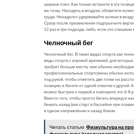
ширине плеч. Как только встанете в эту позиц
же точку. Находясь в воздухе, обхватите коле
груди. Ненадолго удерживайте колени в воздух
Сразу после приземления подпрыгните вертика
12 раз в три подхода, либо, если это слишком
Челночный бег
Челночный бег. В таких видах спорта как тенни
виды спорта с игровой аритмией, для которы
требует больше места, чем обычно необходи
профессиональные спортсмены обычно исполь
под рукой, чтобы отметить две точки на рассто
позицию и бегите от одной отметки к другой. 
можно быстрее к первой и повторите это 6-8 
Вместо того, чтобы просто бегать вперед и на
бежать назад (как старт в бассейне при плав
в одном направлении и назад боком.
Читать статью
Физкультура на про
физкультуре (младшая группа)