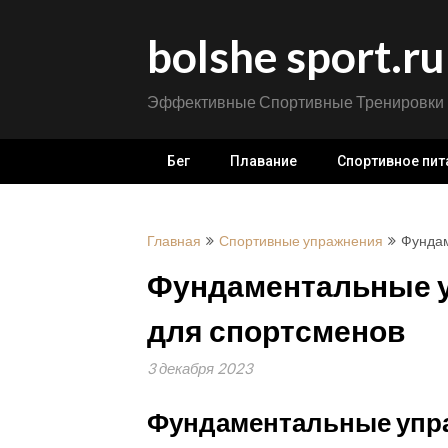
Перейти
к
bolshe sport.ru
содержимому
Эффективные Спортивные Тренировки
Бег
Плавание
Спортивное пит
Главная
Спортивные упражнения
Фундам
Фундаментальные у
для спортсменов
3 декабря 2023
Фундаментальные упра