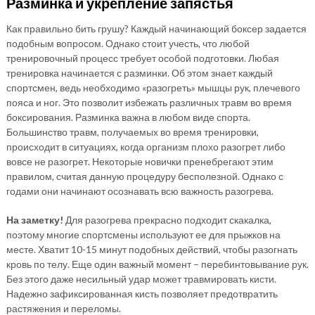
Разминка и укрепление запястья
Как правильно бить грушу? Каждый начинающий боксер задается
подобным вопросом. Однако стоит учесть, что любой
тренировочный процесс требует особой подготовки. Любая
тренировка начинается с разминки. Об этом знает каждый
спортсмен, ведь необходимо «разогреть» мышцы рук, плечевого
пояса и ног. Это позволит избежать различных травм во время
боксирования. Разминка важна в любом виде спорта.
Большинство травм, получаемых во время тренировки,
происходит в ситуациях, когда организм плохо разогрет либо
вовсе не разогрет. Некоторые новички пренебрегают этим
правилом, считая данную процедуру бесполезной. Однако с
годами они начинают осознавать всю важность разогрева.
На заметку!
Для разогрева прекрасно подходит скакалка,
поэтому многие спортсмены используют ее для прыжков на
месте. Хватит 10-15 минут подобных действий, чтобы разогнать
кровь по телу. Еще один важный момент – перебинтовывание рук.
Без этого даже несильный удар может травмировать кисти.
Надежно зафиксированная кисть позволяет предотвратить
растяжения и переломы.