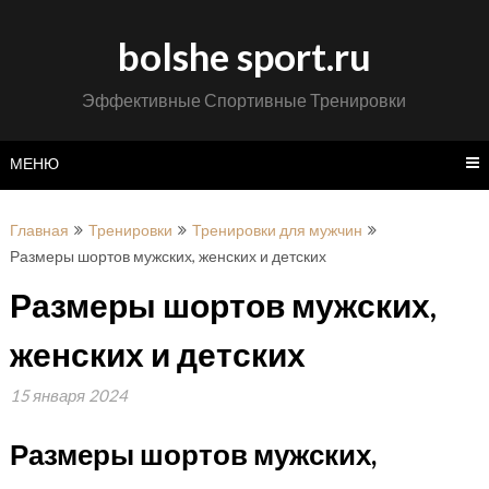
Перейти
к
bolshe sport.ru
содержимому
Эффективные Спортивные Тренировки
МЕНЮ
Главная
Тренировки
Тренировки для мужчин
Размеры шортов мужских, женских и детских
Размеры шортов мужских,
женских и детских
15 января 2024
Размеры шортов мужских,