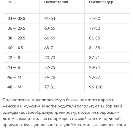
RUS
Обхват талии
Обхват бёдер
34 — 3XS
61-64
75-80
36 — 2XS
63-65
79-82
38 — 2XS
66-69
81-85
40 — XS
68-71
84-88
42 — S
70-73
87-91
44 — S
72-75
90-94
46 — M
74-78
93-97
48 — M
77-81
96-100
Подростковые модели зачастую близки по стилю и крою к
женским и мужским. Многие родители используют выбор этой
одежды как своеобразную тренировку, позволяя подросшим
детям самостоятельно сформировать свой стиль и гардероб,
продумав функциональность и удобство, стиль и качество вещи.