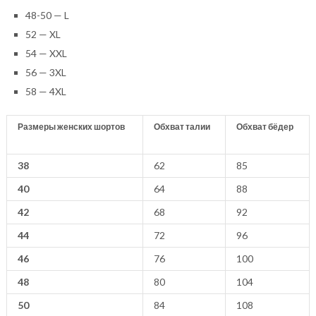
48-50 — L
52 — XL
54 — XXL
56 — 3XL
58 — 4XL
Размеры женских шортов
Обхват талии
Обхват бёдер
38
62
85
40
64
88
42
68
92
44
72
96
46
76
100
48
80
104
50
84
108