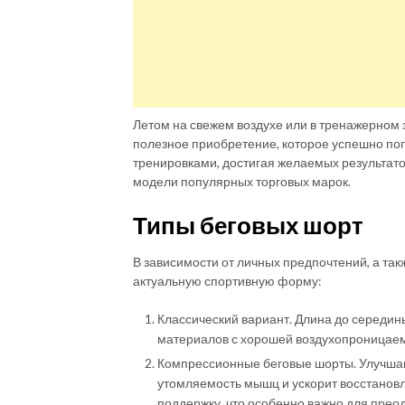
Летом на свежем воздухе или в тренажерном з
полезное приобретение, которое успешно по
тренировками, достигая желаемых результатов
модели популярных торговых марок.
Типы беговых шорт
В зависимости от личных предпочтений, а так
актуальную спортивную форму:
Классический вариант. Длина до середины
материалов с хорошей воздухопроницаем
Компрессионные беговые шорты. Улучшают
утомляемость мышц и ускорит восстанов
поддержку, что особенно важно для прео