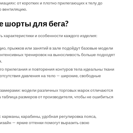
иациях: от коротких и плотно прилегающих к телу до
ю вентиляцию.
е шорты для бега?
 характеристики и особенности каждого изделия:
рдио, прыжков или занятий в зале подойдут базовые модели
 интенсивных тренировок на выносливость больше подходят
.
го прилегания и повторения контуров тела идеальны ткани
 отсутствия давления на тело — широкие, свободные
ь замерами: модели различных торговых марок отличаются
а таблица размеров от производителя, чтобы не ошибиться
карманы, карабины, удобная регулировка пояса,
дизайн — яркие оттенки помогут выразить свою