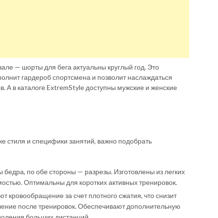
але — шорты для бега актуальны круглый год. Это
полнит гардероб спортсмена и позволит наслаждаться
. А в каталоге ExtremStyle доступны мужские и женские
же стиля и специфики занятий, важно подобрать
 бедра, по обе стороны — разрезы. Изготовлены из легких
остью. Оптимальны для коротких активных тренировок.
 кровообращение за счет плотного сжатия, что снизит
ление после тренировок. Обеспечивают дополнительную
доления больших дистанций.