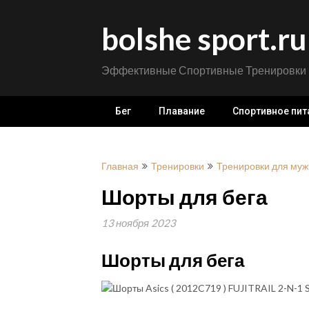
Перейти
к
bolshe sport.ru
содержимому
Эффективные Спортивные Тренировки
Бег
Плавание
Спортивное пит
Главная
Тренировки
Тренировки для муж
Шорты для бега
13 ноября 2023
Шорты для бега