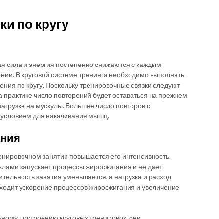
и по кругу
я сила и энергия постепенно снижаются с каждым
ии. В круговой системе тренинга необходимо выполнять
ния по кругу. Поскольку тренировочные связки следуют
а практике число повторений будет оставаться на прежнем
нагрузке на мускулы. Большее число повторов с
условием для накачивания мышц.
ания
енировочном занятии повышается его интенсивность.
клами запускает процессы жиросжигания и не дает
лительность занятия уменьшается, а нагрузка и расход
сходит ускорение процессов жиросжигания и увеличение
ному построению круговых тренировок, они