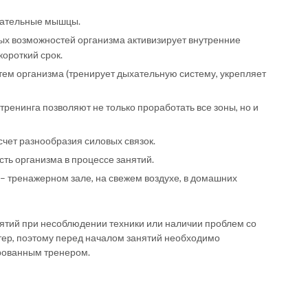
гательные мышцы.
ных возможностей организма активизирует внутренние
короткий срок.
ем организма (тренирует дыхательную систему, укрепляет
ренинга позволяют не только проработать все зоны, но и
счет разнообразия силовых связок.
ь организма в процессе занятий.
– тренажерном зале, на свежем воздухе, в домашних
тий при несоблюдении техники или наличии проблем со
тер, поэтому перед началом занятий необходимо
рованным тренером.