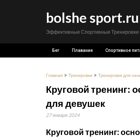
Перейти
к
bolshe sport.ru
содержимому
Эффективные Спортивные Тренировки
Бег
Плавание
Спортивное пит
Главная
Тренировки
Тренировки для на
Круговой тренинг: 
для девушек
27 января 2024
Круговой тренинг: осн