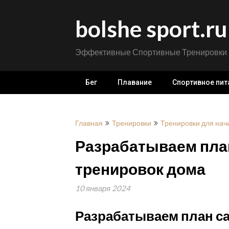
Перейти
к
bolshe sport.ru
содержимому
Эффективные Спортивные Тренировки
Бег
Плавание
Спортивное пит
Главная
Тренировки
Тренировки для на
Разрабатываем пла
тренировок дома
10 января 2024
Разрабатываем план с