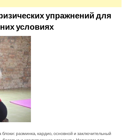
изических упражнений для
них условиях
 блоки: разминка, кардио, основной и заключительный
ть базовые и изолирующие элементы. Новичкам для