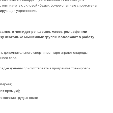
тоит начать с силовой «базы». Более опытные спортсмены
олирующих упражнения.
важно, о чем идет речь: силе, массе, рельефе или
азу несколько мышечных групп и вовлекают в работу
оль дополнительного спортинвентаря играют снаряды
нного тела.
рядке должны присутствовать в программе тренировок
ладони;
яет прямую);
а касания грудью пола;