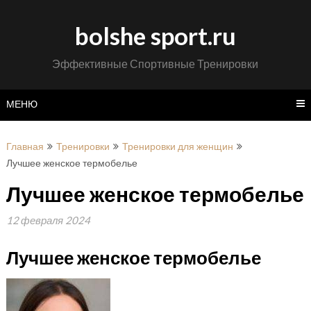
Перейти
к
bolshe sport.ru
содержимому
Эффективные Спортивные Тренировки
МЕНЮ
Главная
Тренировки
Тренировки для женщин
Лучшее женское термобелье
Лучшее женское термобелье
12 февраля 2024
Лучшее женское термобелье