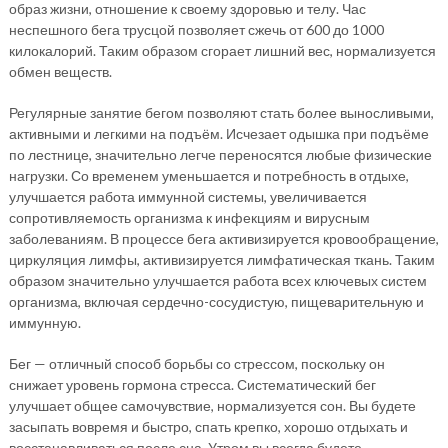
образ жизни, отношение к своему здоровью и телу. Час
неспешного бега трусцой позволяет сжечь от 600 до 1000
килокалорий. Таким образом сгорает лишний вес, нормализуется
обмен веществ.
Регулярные занятие бегом позволяют стать более выносливыми,
активными и легкими на подъём. Исчезает одышка при подъёме
по лестнице, значительно легче переносятся любые физические
нагрузки. Со временем уменьшается и потребность в отдыхе,
улучшается работа иммунной системы, увеличивается
сопротивляемость организма к инфекциям и вирусным
заболеваниям. В процессе бега активизируется кровообращение,
циркуляция лимфы, активизируется лимфатическая ткань. Таким
образом значительно улучшается работа всех ключевых систем
организма, включая сердечно-сосудистую, пищеварительную и
иммунную.
Бег — отличный способ борьбы со стрессом, поскольку он
снижает уровень гормона стресса. Систематический бег
улучшает общее самочувствие, нормализуется сон. Вы будете
засыпать вовремя и быстро, спать крепко, хорошо отдыхать и
восстанавливаться после сна. Утром вы всегда будете