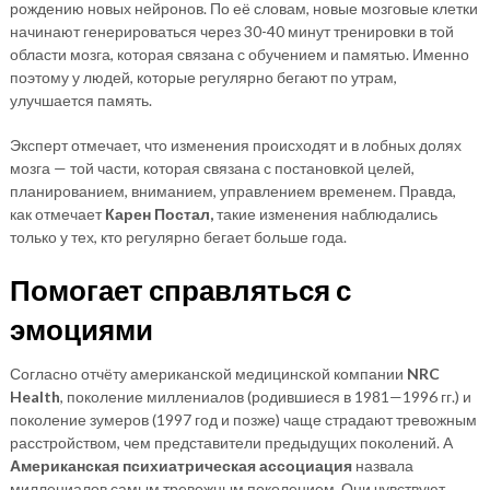
рождению новых нейронов. По её словам, новые мозговые клетки
начинают генерироваться через 30-40 минут тренировки в той
области мозга, которая связана с обучением и памятью. Именно
поэтому у людей, которые регулярно бегают по утрам,
улучшается память.
Эксперт отмечает, что изменения происходят и в лобных долях
мозга — той части, которая связана с постановкой целей,
планированием, вниманием, управлением временем. Правда,
как отмечает
Карен Постал,
такие изменения наблюдались
только у тех, кто регулярно бегает больше года.
Помогает справляться с
эмоциями
Согласно отчёту американской медицинской компании
NRC
Health
, поколение миллениалов (родившиеся в 1981—1996 гг.) и
поколение зумеров (1997 год и позже) чаще страдают тревожным
расстройством, чем представители предыдущих поколений. А
Американская психиатрическая ассоциация
назвала
миллениалов самым тревожным поколением. Они чувствуют