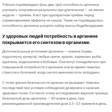
Учёные подтверждают (раз, два, три) способность аргинина
улучшать спортивные результаты при длительном — не менее
недели — приёме. А вот при однократном приёме перед
соревнованиями эффекта не нашли. Также не подтвердилась
способность аргинина ускорять набор массы бодибилдерами.
У здоровых людей потребность в аргинине
покрывается его синтезом в организме.
Дополнительные источники аргинина — семена (тыквы,
подсолнуха, кунжута), любые орехи, арахис, пармезан, рыба,
курятина, индюшатина и бобовые. Они могут понадобиться при
повышенной потребности в аргинине или во время тяжелых
стрессов и болезней, когда синтез аминокислоты затруднен.
С точки зрения безопасности аргинин не вызывает тяжелых
последствий при условии соблюдения дозировок и наличия
здоровых почек. Согласно этому исследованию верхняя граница
безопасной дозы аргинина — 30 грамм в день, при
рекомендованной производителем дозе 2,5–3,5 граммов в день.