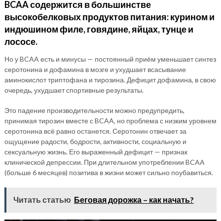
BCAA содержится в большинстве
высокобелковых продуктов питания: курином и
индюшином филе, говядине, яйцах, тунце и
лососе.
Но у BCAA есть и минусы — постоянный приём уменьшает синтез
серотонина и дофамина в мозге и ухудшает всасывание
аминокислот триптофана и тирозина. Дефицит дофамина, в свою
очередь, ухудшает спортивные результаты.
Это падение производительности можно предупредить,
принимая тирозин вместе с BCAA, но проблема с низким уровнем
серотонина всё равно останется. Серотонин отвечает за
ощущение радости, бодрости, активности, социальную и
сексуальную жизнь. Его выраженный дефицит — признак
клинической депрессии. При длительном употреблении BCAA
(больше 6 месяцев) позитива в жизни может сильно поубавиться.
Читать статью
Беговая дорожка – как начать?