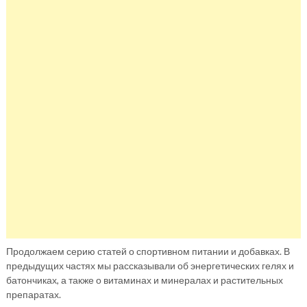
Продолжаем серию статей о спортивном питании и добавках. В
предыдущих частях мы рассказывали об энергетических гелях и
батончиках, а также о витаминах и минералах и растительных
препаратах.