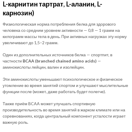
L-карнитин тартрат, L-аланин, L-
карнозин)
Физиологическая норма потребления белка для здорового
человека со средним уровнем активности — 0,8 — 1 грамм на
килограмм массы тела в день. При активных нагрузках эту норму
увеличивают до 1,5–2 грамм.
Один из дополнительных источников белка — спортпит, в
частности
BCAA (branched chained amino acids)
—
аминокислоты лейцин, валин и изолейцин.
Эти аминокислоты уменьшают психологическое и физическое
утомление во время занятий спортом и улучшают мыслительные
функции после (может, даже работать будет полегче).
Также приём BCAA может улучшать спортивную
производительность во время занятий в жарком климате или на
соревнованиях, когда центральный компонент усталости играет
важную роль.