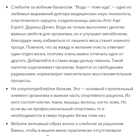
Следите за водным балансом.
“Вода — тоже еда”, — одно из
любимых выражений доктора медицинских наук, гинеколога,
пластического хирурга, создательницы школы Anti-Age
Expert, Дорины Донич. Вода не только выполняет десятки
важных свойств для организма, но и улучшает метаболизм,
благодаря чему избавиться от лишнего веса станет намного
проще. Помните, что за жажду и желание поесть отвечает
один отдел мозга, поэтому очень важно отличать одно от
другого. Добавляйте в стакан воды дольку лимона. Такой
напиток ощелачивает организм, борется со свободными
радикалами, нормализует окислительно-восстановительные
процессы.
Не злоупотребляйте белком.
Это — основной строительный
элемент организма и важная часть спортивного рациона. Из
него состоят клетки, ткани, мышцы, волосы, ногти, кожа. Но
если вы не профессиональный спортсмен, то и
необходимости в сверх порциях белка тоже нет.
Ведите активный образ жизни и следите за рационом.
Важно, чтобы в вашем меню практически отсутствовали