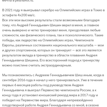
мечты в реальность.
В 2021 году я выигрывал серебро на Олимпийских играх в Токио в
эстафете 4х200 мв/с.
Все эти мои высокие результаты стали возможными благодаря
тому, что Андрей Геннадьевич Шишин верил в меня, а главное
очень выверено и четко тренировал меня, преодолевая любые
сложности, как физического плана, так и психологического. Такие
победы, как лидерство на Олимпийских играх, Чемпионате
Европы, различных состязаниях национального масштаба — мои
и других спортсменов, которых он тренирует — всё это является
результатом вклада в тренерство в области плавания Андрея
Геннадьевича Шишина. Его всесторонний подход к тренерству
можно поистине считать экстраординарным.
Мы познакомились с Андреем Геннадьевичем Шиш иным, когда в
сентябре 2016 года я начал у него тренироваться. Уже в течение
первых 6 месяцев работы под руководством Андрея
Геннадьевича я выиграл Первенство чемпионата России, а к
концу года я установил юношеский рекорд мира в 2017 году и
победил на Первенстве мира. Благодаря непревзойденно
плодотворной работе Андрея Геннадьевича со мной, в сезоне