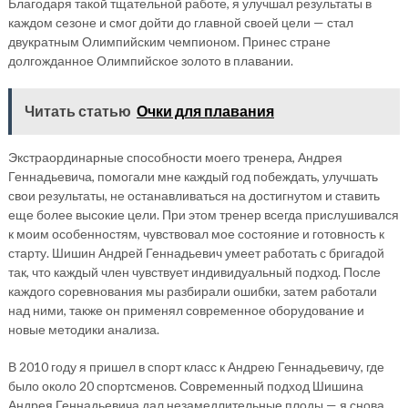
Благодаря такой тщательной работе, я улучшал результаты в
каждом сезоне и смог дойти до главной своей цели — стал
двукратным Олимпийским чемпионом. Принес стране
долгожданное Олимпийское золото в плавании.
Читать статью
Очки для плавания
Экстраординарные способности моего тренера, Андрея
Геннадьевича, помогали мне каждый год побеждать, улучшать
свои результаты, не останавливаться на достигнутом и ставить
еще более высокие цели. При этом тренер всегда прислушивался
к моим особенностям, чувствовал мое состояние и готовность к
старту. Шишин Андрей Геннадьевич умеет работать с бригадой
так, что каждый член чувствует индивидуальный подход. После
каждого соревнования мы разбирали ошибки, затем работали
над ними, также он применял современное оборудование и
новые методики анализа.
В 2010 году я пришел в спорт класс к Андрею Геннадьевичу, где
было около 20 спортсменов. Современный подход Шишина
Андрея Геннадьевича дал незамедлительные плоды — я снова