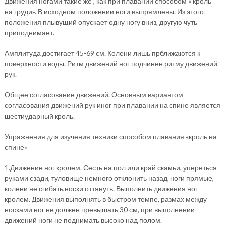
Движения ногами такие же , как при плавании способом « кроль
на груди». В исходном положении ноги выпрямлены. Из этого
положения плывущий опускает одну ногу вниз, другую чуть
приподнимает.
Амплитуда достигает 45-69 см. Колени лишь прближаются к
поверхности воды. Ритм движений ног подчинен ритму движений
рук.
Общее согласование движений. Основным вариантом
согласования движений рук иног при плавании на спине является
шестиударный кроль.
Упражнения для изучения техники способом плавания «кроль на
спине»
1.Движение ног кролем. Сесть на пол или край скамьи, упереться
руками сзади, туловище немного отклонить назад, ноги прямые,
колени не сгибать,носки оттянуть. Выполнить движения ног
кролем. Движения выполнять в быстром темпе, размах между
носками ног не должен превышать 30 см, при выполнении
движений ноги не поднимать высоко над полом.