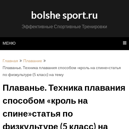
Перейти
к
bolshe sport.ru
содержимому
Эффективные Спортивные Тренировки
МЕНЮ
Главная
Плавание
Плаванье. Техника плавания способом «кроль на спине»статья
по физкультуре (5 класс) на тему
Плаванье. Техника плавания
способом «кроль на
спине»статья по
физкультуре (5 класс) на