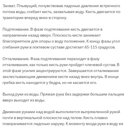
Захват. Плывущий, почувствовав ладонью давление встречного
потока воды, сгибает кисть, захватывая воду. Кисть двигается по
траектории вперед-вниз-в сторону.
Подтягивание. В фазе подтягивания кисть двигается в
направлении назад-вверх. Плоскость кисти занимает
благоприятное для опоры о воду положение. К концу фазы угол
сгибания руки в локтевом суставе достигает 65-115 градусов.
Отталкивание. Фаза подтягивания переходит в фазу
отталкивания, как только кисть руки пройдет плечевой сустав. В
этой фазе усилия акцентрируются. Завершается отталкивание
захлестывающим движением кисти назад-вниз-внутрь. В конце
гребка кисть находится у бедра, но не касается его.
Выход руки из воды. Прямая рука без задержки большим пальцем
вверх выходит из воды.
Движение руками над водой выполняется выпрямленной рукой
почти в вертикальной плоскости над телом. Кисть плавно
поворачивается ладонью наружу. К моменту входа руки в воду ее