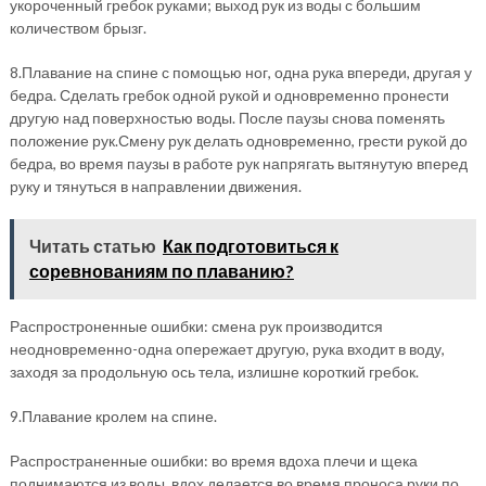
укороченный гребок руками; выход рук из воды с большим
количеством брызг.
8.Плавание на спине с помощью ног, одна рука впереди, другая у
бедра. Сделать гребок одной рукой и одновременно пронести
другую над поверхностью воды. После паузы снова поменять
положение рук.Смену рук делать одновременно, грести рукой до
бедра, во время паузы в работе рук напрягать вытянутую вперед
руку и тянуться в направлении движения.
Читать статью
Как подготовиться к
соревнованиям по плаванию?
Распростроненные ошибки: смена рук производится
неодновременно-одна опережает другую, рука входит в воду,
заходя за продольную ось тела, излишне короткий гребок.
9.Плавание кролем на спине.
Распространенные ошибки: во время вдоха плечи и щека
поднимаются из воды, вдох делается во время проноса руки по