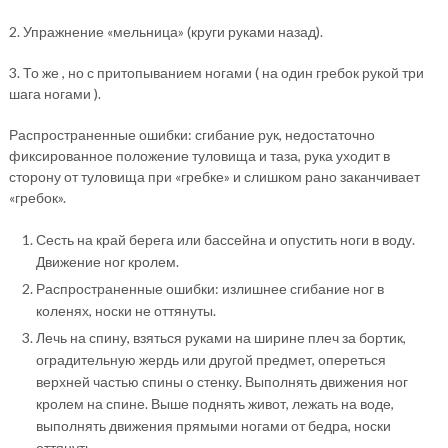
2. Упражнение «мельница» (круги руками назад).
3. То же , но с притопыванием ногами ( на один гребок рукой три
шага ногами ).
Распространенные ошибки: сгибание рук, недостаточно
фиксированное положение туловища и таза, рука уходит в
сторону от туловища при «гребке» и слишком рано заканчивает
«гребок».
Сесть на край берега или бассейна и опустить ноги в воду.
Движение ног кролем.
Распространенные ошибки: излишнее сгибание ног в
коленях, носки не оттянуты.
Лечь на спину, взяться руками на ширине плеч за бортик,
оградительную жердь или другой предмет, опереться
верхней частью спины о стенку. Выполнять движения ног
кролем на спине. Выше поднять живот, лежать на воде,
выполнять движения прямыми ногами от бедра, носки
оттянуть.