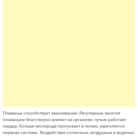
Плаванье способствует закаливанию .Регулярные занятия
плаваньем благотворно влияют на организм: лучше работает
сердце, больше кислорода пропускает в легкие, укрепляется
нервная система . Воздействие солнечных, воздушных и водяных