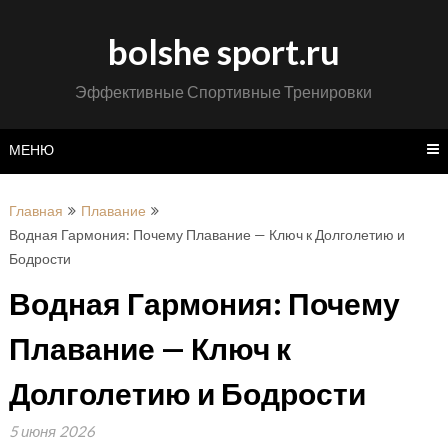
Перейти
к
bolshe sport.ru
содержимому
Эффективные Спортивные Тренировки
МЕНЮ
Главная
Плавание
Водная Гармония: Почему Плавание — Ключ к Долголетию и
Бодрости
Водная Гармония: Почему
Плавание — Ключ к
Долголетию и Бодрости
5 июня 2026