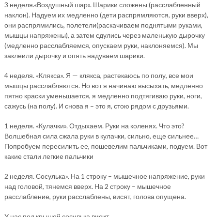
3 неделя.«Воздушный шар». Шарики сложены (расслабленный
наклон). Надуем их медленно (дети распрямляются, руки вверх),
они распрямились, полетели(раскачиваем поднятыми руками,
мышцы напряжены), а затем сдулись через маленькую дырочку
(медленно расслабляемся, опускаем руки, наклоняемся). Мы
заклеили дырочку и опять надуваем шарики.
4 неделя. «Клякса». Я — клякса, растекаюсь по полу, все мои
мышцы расслабляются. Но вот я начинаю высыхать, медленно
пятно краски уменьшается, я медленно подтягиваю руки, ноги,
сажусь (на полу). И снова я – это я, стою рядом с друзьями.
1 неделя. «Кулачки». Отдыхаем. Руки на коленях. Что это?
Волшебная сила сжала руки в кулачки, сильно, еще сильнее…
Попробуем пересилить ее, пошевелим пальчиками, подуем. Вот
какие стали легкие пальчики
2 неделя. Сосулька». На 1 строку – мышечное напряжение, руки
над головой, тянемся вверх. На 2 строку – мышечное
расслабление, руки расслаблены, висят, голова опущена.
У нас под крышей сосулька висит,