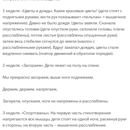
1 неделя. «Цветы и дождь». Какие красивые цветы! (дети стоят с
поднятыми руками, кисти рук показывают «тюльпан» = мышечное
напряжение). Давно не было дождя. Цветы завяли. Сначала
опустились головки (дети опустили руки, склонили головы, плечи
расслаблены), потом листья (расслаблены опущенные руки),
затем весь стебелек согнулся до земли (наклон с
расслабленными руками). Вдруг закапал дождик, цветы стали
медленно оживать (повтор движений в обратном порядке).
2 неделя. «Загораем». Дети лежат на полу на спине.
Мы прекрасно загораем, выше ноги поднимаем.
Держим, держим, напрягаем,
Загорели, опускаем, ноги не напряжены и расслаблены.
3 неделя. «Спортсмены». На первую часть стихотворения
напрягаются все мышцы, дети стоят на одной ноге, раскинув руки
в стороны, на вторую часть – мышечное расслабление.