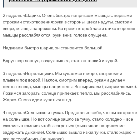
2 неделя. «Шарик». Очень быстро напрягаем мышцы с первыми
строками стихотворения:руки в стороны, щеки надуты, смотрим
вверх, мышцы напряжены. Во время второй части стихотворения
мышцы расслабляются, руки вниз, голова опущена.
Надуваем быстро шарик, он становится большой.
Вдруг шар лопнул, воздух вышел, стал он тонкий и худой.
3 неделя. «Ныряльщики». Мы купаемся в море, «ныряем» и
плывем под водой. Наклон, смотрим вперед, руками делаем
жесты пловца, мышцы напряжены. Выныриваем (выпрямляемся).
Ложимся загорать, солнце припекает, тепло, мы расслабились.
Жарко. Снова идем купаться и т.д.
4 неделя. «Солнышко и тучка». Представьте себе, что вы загораете
на солнышке. Но вот солнце зашло за тучку, стало холодно – все
сжались в комочек чтобы согреться (мышечное напряжение,
задержать дыхание). Солнышко вышло из-за тучки, стало жарко –
все расслабились (на выдохе).