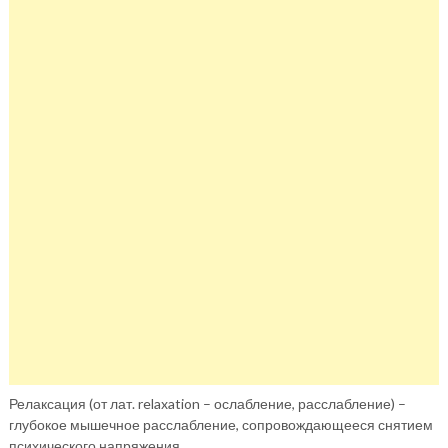
Релаксация (от лат. relaxation – ослабление, расслабление) –
глубокое мышечное расслабление, сопровождающееся снятием
психического напряжения.