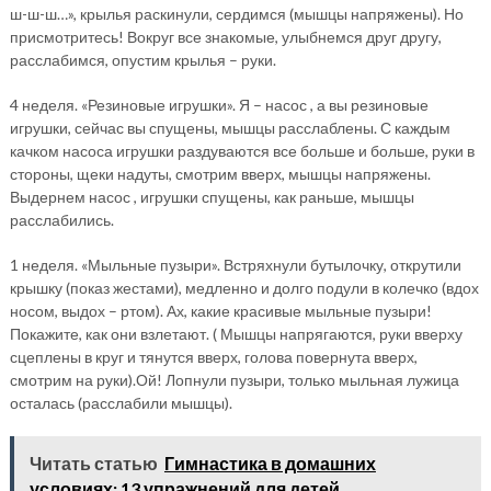
ш-ш-ш…», крылья раскинули, сердимся (мышцы напряжены). Но
присмотритесь! Вокруг все знакомые, улыбнемся друг другу,
расслабимся, опустим крылья – руки.
4 неделя. «Резиновые игрушки». Я – насос , а вы резиновые
игрушки, сейчас вы спущены, мышцы расслаблены. С каждым
качком насоса игрушки раздуваются все больше и больше, руки в
стороны, щеки надуты, смотрим вверх, мышцы напряжены.
Выдернем насос , игрушки спущены, как раньше, мышцы
расслабились.
1 неделя. «Мыльные пузыри». Встряхнули бутылочку, открутили
крышку (показ жестами), медленно и долго подули в колечко (вдох
носом, выдох – ртом). Ах, какие красивые мыльные пузыри!
Покажите, как они взлетают. ( Мышцы напрягаются, руки вверху
сцеплены в круг и тянутся вверх, голова повернута вверх,
смотрим на руки).Ой! Лопнули пузыри, только мыльная лужица
осталась (расслабили мышцы).
Читать статью
Гимнастика в домашних
условиях: 13 упражнений для детей