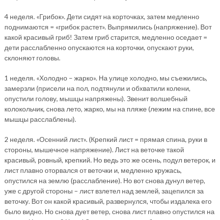
4 неделя. «Грибок». Дети сидят на корточках, затем медленно
поднимаются = «грибок растет». Выпрямились (напряжение). Вот
какой красивый гриб! Затем гриб старится, медленно оседает =
дети расслабленно опускаются на корточки, опускают руки,
склоняют головы.
1 неделя. «Холодно – жарко». На улице холодно, мы съежились,
замерзли (присели на пол, подтянули и обхватили колени,
опустили голову, мышцы напряжены). Звенит волшебный
колокольчик, снова лето, жарко, мы на пляже (лежим на спине, все
мышцы расслаблены).
2 неделя. «Осенний лист». (Крепкий лист = прямая спина, руки в
стороны, мышечное напряжение). Лист на веточке такой
красивый, ровный, крепкий. Но ведь это же осень, подул ветерок, и
лист плавно оторвался от веточки и, медленно кружась,
опустился на землю (расслабление). Но вот снова дунул ветер,
уже с другой стороны – лист взлетел над землей, зацепился за
веточку. Вот он какой красивый, развернулся, чтобы издалека его
было видно. Но снова дует ветер, снова лист плавно опустился на