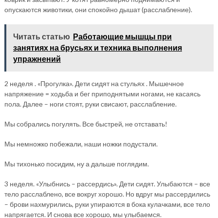
опускаются животики, они спокойно дышат (расслабление).
Читать статью
Работающие мышцы при
занятиях на брусьях и техника выполнения
упражнений
2 неделя . «Прогулка». Дети сидят на стульях . Мышечное
напряжение = ходьба и бег приподнятыми ногами, не касаясь
пола. Далее – ноги стоят, руки свисают, расслабление.
Мы собрались погулять. Все быстрей, не отставать!
Мы немножко побежали, наши ножки подустали.
Мы тихонько посидим, ну а дальше поглядим.
3 неделя. «Улыбнись – рассердись». Дети сидят. Улыбаются – все
тело расслаблено, все вокруг хорошо. Но вдруг мы рассердились
– брови нахмурились, руки упираются в бока кулачками, все тело
напрягается. И снова все хорошо, мы улыбаемся.