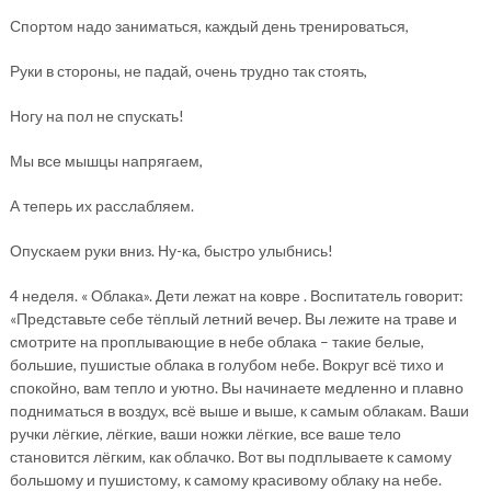
Спортом надо заниматься, каждый день тренироваться,
Руки в стороны, не падай, очень трудно так стоять,
Ногу на пол не спускать!
Мы все мышцы напрягаем,
А теперь их расслабляем.
Опускаем руки вниз. Ну-ка, быстро улыбнись!
4 неделя. « Облака». Дети лежат на ковре . Воспитатель говорит:
«Представьте себе тёплый летний вечер. Вы лежите на траве и
смотрите на проплывающие в небе облака – такие белые,
большие, пушистые облака в голубом небе. Вокруг всё тихо и
спокойно, вам тепло и уютно. Вы начинаете медленно и плавно
подниматься в воздух, всё выше и выше, к самым облакам. Ваши
ручки лёгкие, лёгкие, ваши ножки лёгкие, все ваше тело
становится лёгким, как облачко. Вот вы подплываете к самому
большому и пушистому, к самому красивому облаку на небе.