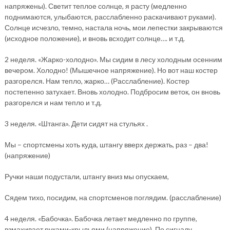
напряжены). Светит теплое солнце, я расту (медленно
поднимаются, улыбаются, расслабленно раскачивают руками).
Солнце исчезло, темно, настала ночь, мои лепестки закрываются
(исходное положение), и вновь всходит солнце…. и т.д.
2 неделя. «Жарко-холодно». Мы сидим в лесу холодным осенним
вечером. Холодно! (Мышечное напряжение). Но вот наш костер
разгорелся. Нам тепло, жарко… (Расслабление). Костер
постепенно затухает. Вновь холодно. Подбросим веток, он вновь
разгорелся и нам тепло и т.д.
3 неделя. «Штанга». Дети сидят на стульях .
Мы – спортсмены хоть куда, штангу вверх держать, раз – два!
(напряжение)
Ручки наши подустали, штангу вниз мы опускаем,
Сядем тихо, посидим, на спортсменов поглядим. (расслабление)
4 неделя. «Бабочка». Бабочка летает медленно по группе,
взмахивает руками-крыльями (напряжение). По сигналу