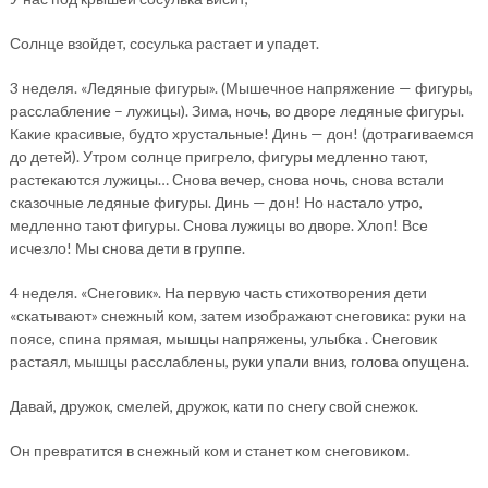
Солнце взойдет, сосулька растает и упадет.
3 неделя. «Ледяные фигуры». (Мышечное напряжение — фигуры,
расслабление – лужицы). Зима, ночь, во дворе ледяные фигуры.
Какие красивые, будто хрустальные! Динь — дон! (дотрагиваемся
до детей). Утром солнце пригрело, фигуры медленно тают,
растекаются лужицы… Снова вечер, снова ночь, снова встали
сказочные ледяные фигуры. Динь — дон! Но настало утро,
медленно тают фигуры. Снова лужицы во дворе. Хлоп! Все
исчезло! Мы снова дети в группе.
4 неделя. «Снеговик». На первую часть стихотворения дети
«скатывают» снежный ком, затем изображают снеговика: руки на
поясе, спина прямая, мышцы напряжены, улыбка . Снеговик
растаял, мышцы расслаблены, руки упали вниз, голова опущена.
Давай, дружок, смелей, дружок, кати по снегу свой снежок.
Он превратится в снежный ком и станет ком снеговиком.