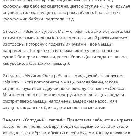
колокольчика бабочки садятся на цветок (стульчик). Руки- крылья
опущены, голова опущена, тело расслаблено. Вновь звенит
колокольчик, бабочки полетели и т.д.
1 неделя . «Вьюга и сугроб». Мы — снежинки. Заметает вьюга, мы
летим в разные стороны (стоя на месте, с силой раскачиваемся
из стороны в сторону с поднятыми руками – все мышцы
напряжены). Ветер стих, а из снежинок получился большой
сугроб. Замерли снежинки, расслабились (дети садятся на пол,
как удобно, расслабляют мышцы).
2 неделя. «Мячики». Один ребенок – мяч, другой его надувает.
«Мячик» — ноги полусогнуты, мышцы расслаблены, голова
опущена, руки висят. Другой ребенок надувает мяч – «С-с-с…»
Мяч постепенно выпрямляется, руки в стороны, щеки надуты,
смотрит вверх, мышцы напряжены. Выдернем насос , мяч
спущен, как раньше. Далее дети меняются местами.
3 неделя. «Холодный – теплый». Представьте себе, что вы играете
на солнечной полянке. Вдруг подул холодный ветер. Вам стало
холодно, вы замёрзли, обхватили себя руками, голову прижали к