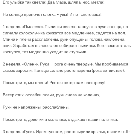
Его улыбка так светла! Два глаза, шляпа, нос, метла!
Но солнце припечет слегка – увы! И нет снеговика!
1 неделя. «Пылесос». Пылинки весело танцуют в луче солнца, по
сигналу колокольчика кружатся все медленнее, садятся на пол.
Спина и плечи расслаблены, руки опущены, голова наклонена
вниз. Заработал пылесос, он собирает пылинки. Кого воспитатель
коснулся, тот медленно уходит на стульчик.
2 неделя. «Олени». Руки — рога очень твердые. Мы пробиваемся
сквозь заросли. Пальцы сильно растопырены (рога ветвистые).
Посмотрите, мы олени! Рвется ветер нам навстречу!
Ветер стих, ослабли плечи, руки снова на коленях,
Руки не напряжены, расслаблены.
Посмотрите, девочки и мальчики, отдыхают наши пальчики.
3 неделя. «Гуси». Идем гуськом, растопырили крылья, шипим: «Ш-