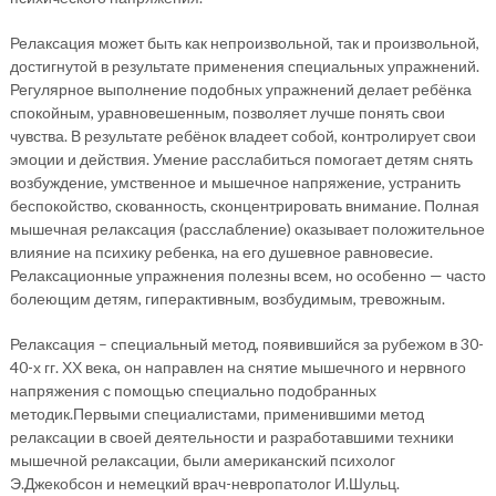
Релаксация может быть как непроизвольной, так и произвольной,
достигнутой в результате применения специальных упражнений.
Регулярное выполнение подобных упражнений делает ребёнка
спокойным, уравновешенным, позволяет лучше понять свои
чувства. В результате ребёнок владеет собой, контролирует свои
эмоции и действия. Умение расслабиться помогает детям снять
возбуждение, умственное и мышечное напряжение, устранить
беспокойство, скованность, сконцентрировать внимание. Полная
мышечная релаксация (расслабление) оказывает положительное
влияние на психику ребенка, на его душевное равновесие.
Релаксационные упражнения полезны всем, но особенно — часто
болеющим детям, гиперактивным, возбудимым, тревожным.
Релаксация – специальный метод, появившийся за рубежом в 30-
40-х гг. ХХ века, он направлен на снятие мышечного и нервного
напряжения с помощью специально подобранных
методик.Первыми специалистами, применившими метод
релаксации в своей деятельности и разработавшими техники
мышечной релаксации, были американский психолог
Э.Джекобсон и немецкий врач-невропатолог И.Шульц.