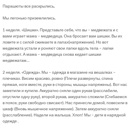
Парашюты все раскрылись,
Мы легонько приземлились.
1 неделя. «Шишки». Представьте себе, что вы – медвежата и с
вами играет мама – медведица. Она бросает вам шишки. Вы их
ловите и с силой сжимаете в лапах(напряжение). Но вот
медвежата устали и роняют свои лапки вдоль тела – лапки
отдыхают. А мама – медведица снова кидает шишки
медвежатам…
2 неделя. «Одежда». Мы – одежда в магазине на вешалках –
плечиках. Висим красиво, ровно (Плечи развернуты, спина
прямая, ноги вместе, руки в стороны, мышцы напряжены). Вот нас
заметили и купили. Аккуратно сняли один рукав (расслабили,
опустили одну руку), второй рукав, аккуратно сложили (Сгибаемся
в поясе, руки свободно свисают). Нас принесли домой, повесили в
шкаф (Вновь мышечное напряжение). Затем аккуратно сняли
(расслабление). Надели на малыша. Хлоп! Мы – дети в нарядной
одежде .