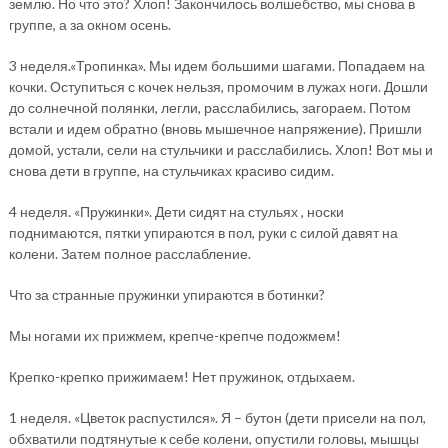
землю. Но что это? Хлоп! Закончилось волшебство, мы снова в
группе, а за окном осень.
3 неделя.«Тропинка». Мы идем большими шагами. Попадаем на
кочки. Оступиться с кочек нельзя, промочим в лужах ноги. Дошли
до солнечной полянки, легли, расслабились, загораем. Потом
встали и идем обратно (вновь мышечное напряжение). Пришли
домой, устали, сели на стульчики и расслабились. Хлоп! Вот мы и
снова дети в группе, на стульчиках красиво сидим.
4 неделя. «Пружинки». Дети сидят на стульях , носки
поднимаются, пятки упираются в пол, руки с силой давят на
колени. Затем полное расслабление.
Что за странные пружинки упираются в ботинки?
Мы ногами их прижмем, крепче-крепче подожмем!
Крепко-крепко прижимаем! Нет пружинок, отдыхаем.
1 неделя. «Цветок распустился». Я – бутон (дети присели на пол,
обхватили подтянутые к себе колени, опустили головы, мышцы