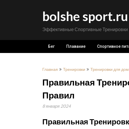
Перейти
к
bolshe sport.ru
содержимому
Эффективные Спортивные Тренировки
Бег
Плавание
Спортивное пит
Главная
Тренировки
Тренировки для дом
Правильная Трениро
Правил
8 января 2024
Правильная Тренировк