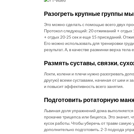
Разогреть крупные группы м
Это можно сделать с помощью всего двух про
Протокол следующий: 20 отжиманий + отдых 10
+ отдых 20-25 сек и еще 15 приседаний. От
Его можно использовать для тренировки груди
результат. А, в качестве разминки верха тела 
Размять суставы, связки, сух
Локти, колени и плечи нужно разогревать допо
другую) всеми суставами, начиная от шеи и з
и повысит эффективность всего занятия.
Подготовить ротаторную манж
Львиная доля упражнений дома выполняется с
прокачке трицепса или бицепса. Это значит,
кусок работы. Чтобы уберечь от травм самую 
дополнительно подготовить. 2-3 подхода упр