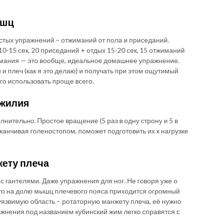
ышц
стых упражнений – отжиманий от пола и приседаний.
-15 сек, 20 приседаний + отдых 15-20 сек, 15 отжиманий
жимания — это вообще, идеальное домашнее упражнение.
 и плеч (как я это делаю) и получать при этом ощутимый
его использовать проще всего.
ожилия
лнительно. Простое вращение (5 раз в одну строну и 5 в
аканчивая голеностопом, поможет подготовить их к нагрузке
ету плеча
 гантелями. Даже упражнения для ног. Не говоря уже о
 что на долю мышц плечевого пояса приходится огромный
уязвимую область – ротаторную манжету плеча, её нужно
ажнения под названием кубинский жим легко справятся с