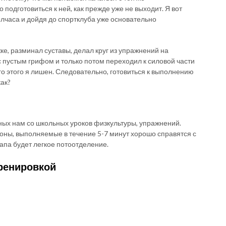
 подготовиться к ней, как прежде уже не выходит. Я вот
олчаса и дойдя до спортклуба уже основательно
ке, разминал суставы, делал круг из упражнений на
 пустым грифом и только потом переходил к силовой части
го этого я лишен. Следовательно, готовиться к выполнению
ак?
ных нам со школьных уроков физкультуры, упражнений.
лоны, выполняемые в течение 5-7 минут хорошо справятся с
апа будет легкое потоотделение.
ренировкой