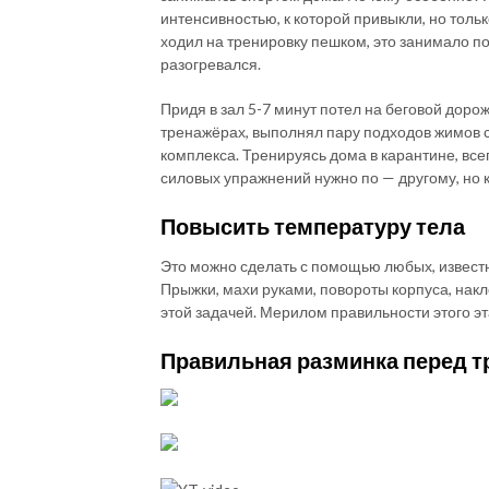
интенсивностью, к которой привыкли, но только
ходил на тренировку пешком, это занимало п
разогревался.
Придя в зал 5-7 минут потел на беговой дорож
тренажёрах, выполнял пару подходов жимов с
комплекса. Тренируясь дома в карантине, все
силовых упражнений нужно по — другому, но к
Повысить температуру тела
Это можно сделать с помощью любых, извест
Прыжки, махи руками, повороты корпуса, нак
этой задачей. Мерилом правильности этого эт
Правильная разминка перед т