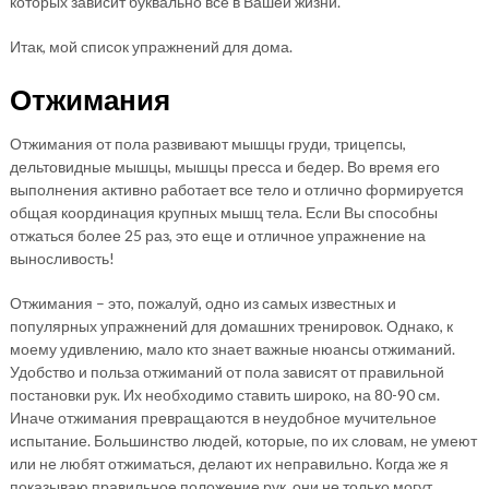
которых зависит буквально все в Вашей жизни.
Итак, мой список упражнений для дома.
Отжимания
Отжимания от пола развивают мышцы груди, трицепсы,
дельтовидные мышцы, мышцы пресса и бедер. Во время его
выполнения активно работает все тело и отлично формируется
общая координация крупных мышц тела. Если Вы способны
отжаться более 25 раз, это еще и отличное упражнение на
выносливость!
Отжимания – это, пожалуй, одно из самых известных и
популярных упражнений для домашних тренировок. Однако, к
моему удивлению, мало кто знает важные нюансы отжиманий.
Удобство и польза отжиманий от пола зависят от правильной
постановки рук. Их необходимо ставить широко, на 80-90 см.
Иначе отжимания превращаются в неудобное мучительное
испытание. Большинство людей, которые, по их словам, не умеют
или не любят отжиматься, делают их неправильно. Когда же я
показываю правильное положение рук, они не только могут