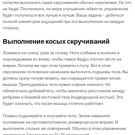
попытки выполнить такие скручивания обычно неуклюжие. Но это
не беда! Постепенно, по мере улучшения гибкости, упражнение
будет получаться все лучше и лучше. Ваша задача – добиться
полной симметрии ощущений при его выполнении на каждую
сторону.
Выполнение косых скручиваний
Ложимся на спину, руки за голову. Ноги сгибаем в коленях и
опрокидываем их влево, чтобы левое бедро плотно легло на
коврик. Лопатки же при этом прижаты к полу. Вот в этом
скрученном положении начинаем выполнять подъемы тела. Вы
должны сразу почувствовать, как сокращается правая косая
мышца. Приподнимать тело нужно совсем немного. Но
обязательно добивайтесь, чтобы менялось расстояние между
ребрами и боковой косточкой таза (подвздошной костью). Это
будет означать, что косая мышца отлично работает.
Плавно поднимайте и опускайте тело. Затем измените
положение на противоположное, развернув ноги вправо. И
выполните столько же повторений. Обычно в этом упражнении
достаточно 2 подходов из 15-25 повторений.