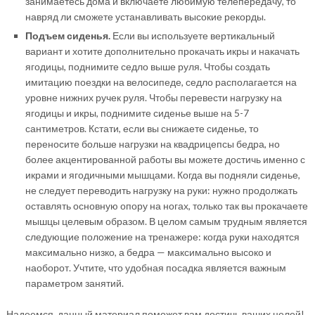
занимаетесь дома и включаете любимую телепередачу, то
навряд ли сможете устанавливать высокие рекорды.
Подъем сиденья.
Если вы используете вертикальный
вариант и хотите дополнительно прокачать икры и накачать
ягодицы, поднимите седло выше руля. Чтобы создать
имитацию поездки на велосипеде, седло располагается на
уровне нижних ручек руля. Чтобы перевести нагрузку на
ягодицы и икры, поднимите сиденье выше на 5-7
сантиметров. Кстати, если вы снижаете сиденье, то
переносите больше нагрузки на квадрицепсы бедра, но
более акцентированной работы вы можете достичь именно с
икрами и ягодичными мышцами. Когда вы подняли сиденье,
не следует переводить нагрузку на руки: нужно продолжать
оставлять основную опору на ногах, только так вы прокачаете
мышцы целевым образом. В целом самым трудным является
следующие положение на тренажере: когда руки находятся
максимально низко, а бедра — максимально высоко и
наоборот. Учтите, что удобная посадка является важным
параметром занятий.
Надеемся, данный материал поможет вам достичь ваших целей!