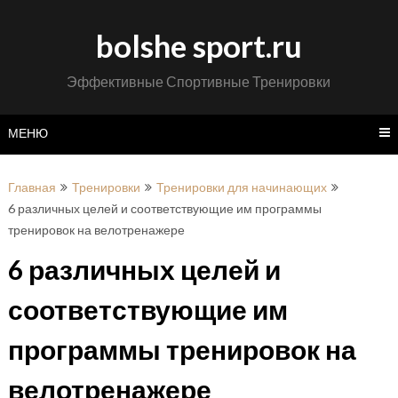
Перейти
к
bolshe sport.ru
содержимому
Эффективные Спортивные Тренировки
МЕНЮ
Главная
Тренировки
Тренировки для начинающих
6 различных целей и соответствующие им программы
тренировок на велотренажере
6 различных целей и
соответствующие им
программы тренировок на
велотренажере