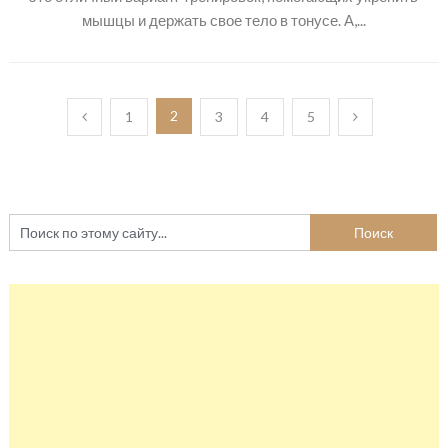
мышцы и держать свое тело в тонусе. А,...
Пагинация
2
1
3
4
5
записей