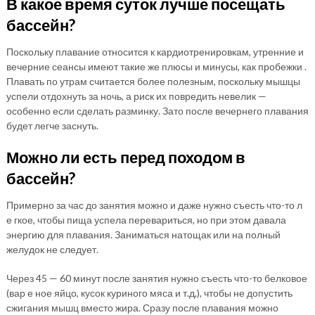
В какое время суток лучше посещать
бассейн?
Поскольку плавание относится к кардиотренировкам, утренние и
вечерние сеансы имеют такие же плюсы и минусы, как пробежки .
Плавать по утрам считается более полезным, поскольку мышцы
успели отдохнуть за ночь, а риск их повредить невелик —
особенно если сделать разминку. Зато после вечернего плавания
будет легче заснуть.
Можно ли есть перед походом в
бассейн?
Примерно за час до занятия можно и даже нужно съесть что-то л
е гкое, чтобы пища успела перевариться, но при этом давала
энергию для плавания. Заниматься натощак или на полный
желудок не следует.
Через 45 — 60 минут после занятия нужно съесть что-то белковое
(вар е ное яйцо, кусок куриного мяса и т.д,), чтобы не допустить
сжигания мышц вместо жира. Сразу после плавания можно