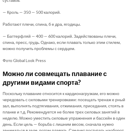
суставов.
— Кроль — 350 — 500 калорий.
Работают плечи, спина, б е дра, ягодицы.
— Баттерфляй — 400 — 600 калорий. Задействованы плечи,
спина, пресс, грудь. Однако, если плавать только этим стилем,
можно получить проблемы с сердцем.
Фото Global Look Press
Можно ли совмещать плавание с
другими видами спорта?
Поскольку плавание относится к кардионагрузкам, его можно
чередовать с силовыми тренировками: посещать тренаж е рный
зал, выполнять подтягивания, отжимания, приседания, стоять в
планке и т.д. Рекомендуется не более трех силовых занятий в
неделю. Можно уместить силовые упражнения и бассейн в один
день. Если цель — борьба с лишним весом, сначала нужно
заниматься в зале, потом плавать. Следует поступать наоборот,