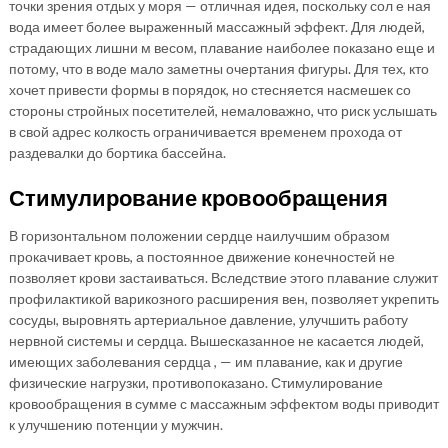
точки зрения отдых у моря — отличная идея, поскольку сол е ная
вода имеет более выраженный массажный эффект. Для людей,
страдающих лишни м весом, плавание наиболее показано еще и
потому, что в воде мало заметны очертания фигуры. Для тех, кто
хочет привести формы в порядок, но стесняется насмешек со
стороны стройных посетителей, немаловажно, что риск услышать
в свой адрес колкость ограничивается временем прохода от
раздевалки до бортика бассейна.
Стимулирование кровообращения
В горизонтальном положении сердце наилучшим образом
прокачивает кровь, а постоянное движение конечностей не
позволяет крови застаиваться. Вследствие этого плавание служит
профилактикой варикозного расширения вен, позволяет укрепить
сосуды, выровнять артериальное давление, улучшить работу
нервной системы и сердца. Вышесказанное не касается людей,
имеющих заболевания сердца , — им плавание, как и другие
физические нагрузки, противопоказано. Стимулирование
кровообращения в сумме с массажным эффектом воды приводит
к улучшению потенции у мужчин.