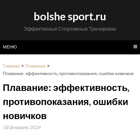
Перейти
к
bolshe sport.ru
содержимому
Эффективные Спортивные Тренировки
МЕНЮ
Главная
Плавание
Плавание: эффективность, противопоказания, ошибки новичков
Плавание: эффективность,
противопоказания, ошибки
новичков
18 февраля 2024