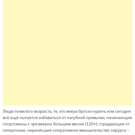
Люди пожилого возраста, те, кто вчера бросил курить или сегодня
всё ещё пытается избавиться от пагубной привычки, начинающие
спортсмены с чрезмерно большим весом (120+), страдающие от
гипертонии, перенёсшие оперативное вмешательство хирурга –