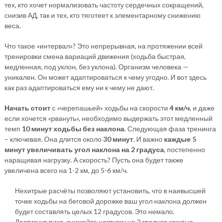
тех, кто хочет нормализовать частоту сердечных сокращений,
снизив АД, так и тех, кто тяготеет к элементарному снижению
веса.
Что такое «интервал»? Это непрерывная, на протяжении всей
тренировки смена вариаций движения (ходьба быстрая,
медленная, под уклон, без уклона). Организм человека —
уникален. Он может адаптироваться к чему угодно. И вот здесь
как раз адаптироваться ему ни к чему не дают.
Начать стоит
с «черепашьей» ходьбы на скорости
4 км/ч
, и даже
если хочется «рвануть», необходимо выдержать этот медленный
темп
10 минут ходьбы без наклона
. Следующая фаза тренинга
– ключевая. Она длится около
30 минут
. И важно
каждые 5
минут увеличивать угол наклона на 2 градуса
, постепенно
наращивая нагрузку. А скорость? Пусть она будет также
увеличена всего на 1-2 км, до 5-6 км/ч.
Нехитрые расчёты позволяют установить, что в наивысшей
точке ходьбы на беговой дорожке ваш угол наклона должен
будет составлять целых 12 градусов. Это немало.
Достигнув пика, снижайте нагрузку на 2 градуса каждые