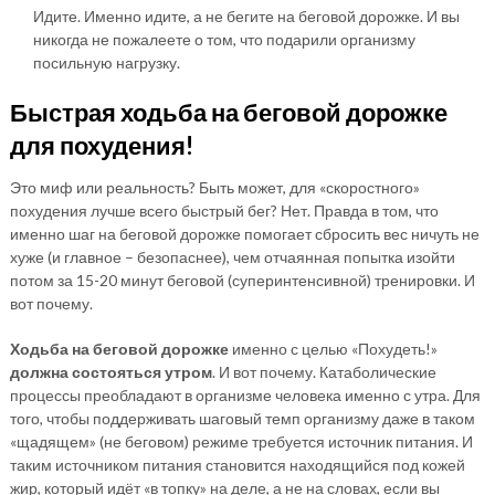
Идите. Именно идите, а не бегите на беговой дорожке. И вы
никогда не пожалеете о том, что подарили организму
посильную нагрузку.
Быстрая ходьба на беговой дорожке
для похудения!
Это миф или реальность? Быть может, для «скоростного»
похудения лучше всего быстрый бег? Нет. Правда в том, что
именно шаг на беговой дорожке помогает сбросить вес ничуть не
хуже (и главное – безопаснее), чем отчаянная попытка изойти
потом за 15-20 минут беговой (суперинтенсивной) тренировки. И
вот почему.
Ходьба на беговой дорожке
именно с целью «Похудеть!»
должна состояться утром
. И вот почему. Катаболические
процессы преобладают в организме человека именно с утра. Для
того, чтобы поддерживать шаговый темп организму даже в таком
«щадящем» (не беговом) режиме требуется источник питания. И
таким источником питания становится находящийся под кожей
жир, который идёт «в топку» на деле, а не на словах, если вы