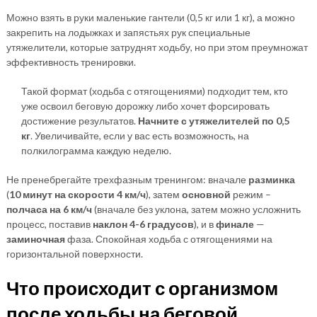
Можно взять в руки маленькие гантели (0,5 кг или 1 кг), а можно
закрепить на лодыжках и запястьях рук специальные
утяжелители, которые затруднят ходьбу, но при этом преумножат
эффективность тренировки.
Такой формат (ходьба с отягощениями) подходит тем, кто
уже освоил беговую дорожку либо хочет форсировать
достижение результатов.
Начните с утяжелителей по 0,5
кг
. Увеличивайте, если у вас есть возможность, на
полкилограмма каждую неделю.
Не пренебрегайте трехфазным тренингом: вначале
разминка
(
10 минут на скорости 4 км/ч
), затем
основной
режим –
полчаса на 6 км/ч
(вначале без уклона, затем можно усложнить
процесс, поставив
наклон 4-6 градусов
), и в
финале
—
заминочная
фаза. Спокойная ходьба с отягощениями на
горизонтальной поверхности.
Что происходит с организмом
после ходьбы на беговой