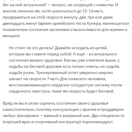
бег на ней актуальней? — вопрос, не сходящий с повестки. И
многие, конечно же, хотят разогнаться до 15-16 км/ч,
продержаться на этой скорости минуту, две, три или даже
двенадцать минут (время армейского теста Купера, являющегося
показателем состояния организма и выносливости для мужчин и
женщин).
Но стоит ли это делать? Давайте исходить из целей,
которые вы ставите перед собой. А ещё – из актуального
состояния вашего здоровья. Как мы уже отметили выше, у
ходьбы на беговой дорожке есть только плюсы, но ходьба
ходьбе рознь. Тренированный атлет уверенно широко
шагает на скорости 7 км/ч. Для пожилого человека,
восстанавливающего сердечно-сосудистую систему после
сердечного приступа, такая же скорость будет беговой.
Вряд ли вы в силах оценить состояние своего здоровья
самостоятельно, поэтому консультация с врачом в преддверии
любых тренировок — важный и разумный шаг. Два специалиста
(хороший врач и спортивный инструктор) порекомендуют: