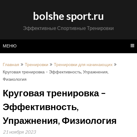
Перейти
к
bolshe sport.ru
содержимому
Эффективные Спортивные Тренировки
МЕНЮ
Главная
Тренировки
Тренировки для начинающих
Круговая тренировка – Эффективность, Упражнения,
Физиология
Круговая тренировка –
Эффективность,
Упражнения, Физиология
21 ноября 2023